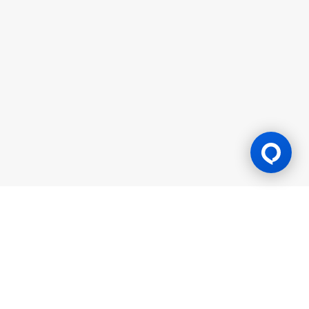
游戏许可证