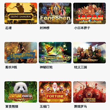
忍者
封神榜
小日本胖子
船长9线
神秘巨轮
结义三国
富贵熊猫
五福门
辉煌罗马