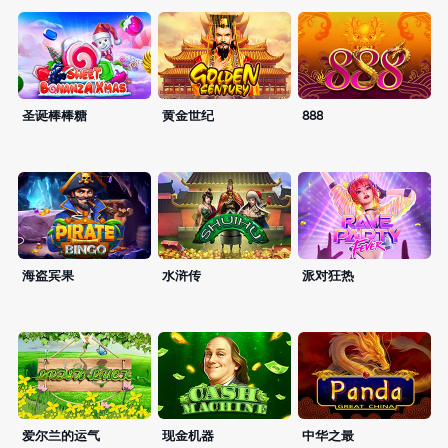
圣诞棒棒糖
黄金世纪
888
海盗宾果
水浒传
派对狂热
爱尔兰的运气
现金机器
中华之最