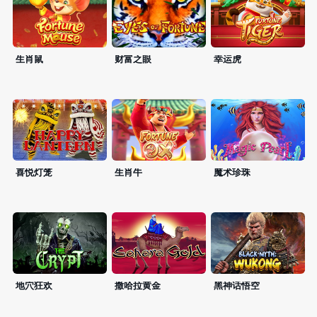
生肖鼠
财富之眼
幸运虎
喜悦灯笼
生肖牛
魔术珍珠
地穴狂欢
撒哈拉黄金
黑神话悟空