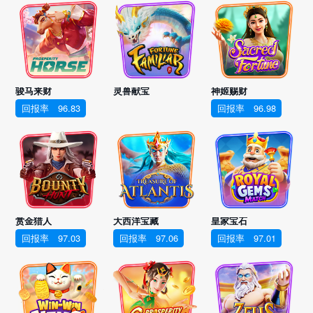
骏马来财
灵兽献宝
神姬赐财
回报率
96.83
回报率
96.98
赏金猎人
大西洋宝藏
皇家宝石
回报率
97.03
回报率
97.06
回报率
97.01