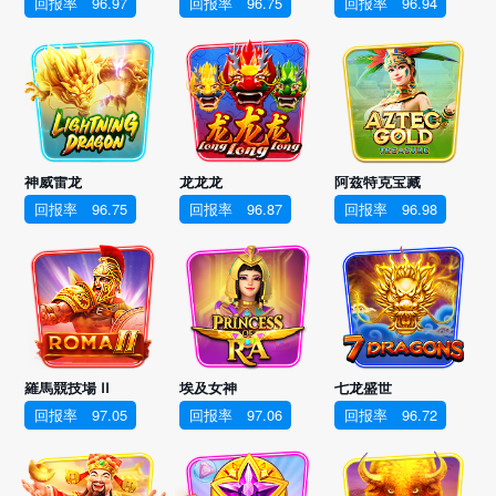
回报率
96.97
回报率
96.75
回报率
96.94
神威雷龙
龙龙龙
阿兹特克宝藏
回报率
96.75
回报率
96.87
回报率
96.98
羅馬競技場 II
埃及女神
七龙盛世
回报率
97.05
回报率
97.06
回报率
96.72