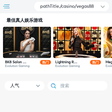
pathTitle./casino/vegas88
最佳真人娱乐游戏
热门
热门
BK8 Salon Prive Baccarat
Lightning Roulette
Meg
Evolution Gaming
Evolution Gaming
Evol
人气