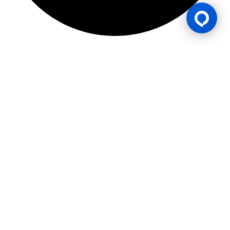
游戏许可证
BK8 由 Mettlemind Tech Ltd.（注册号：15779）运营，注册地址
位于科摩罗联盟安茹安自治岛穆察穆都市Hamchako区。BK8持有
科摩罗联盟安茹安自治岛政府颁发的合法牌照（许可证号：ALSI-
202504032-FI2），并受其监管。BK8已通过全部监管合规审查，
获得法律授权可开展一切机会游戏与投注活动。