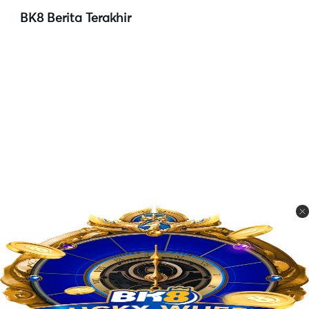
BK8 Berita Terakhir