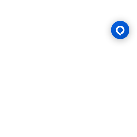
Lesen Permainan
BK8 diuruskan oleh Mettlemind Tech Ltd., nombor pendaftaran:
15779, dengan alamat berdaftar di Hamchako, Mutsamudu,
Pulau Autonomi Anjouan, Kesatuan Comoros. BK8 berlesen dan
dikawal selia oleh Kerajaan Pulau Autonomi Anjouan, Kesatuan