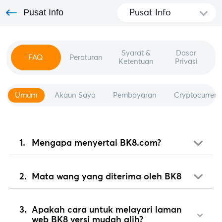
Pusat Info
Pusat Info
Syarat &
Dasar
FAQ
Peraturan
Ketentuan
Privasi
Umum
Akaun Saya
Pembayaran
Cryptocurren
Mengapa menyertai BK8.com?
Mata wang yang diterima oleh BK8
Apakah cara untuk melayari laman
web BK8 versi mudah alih?