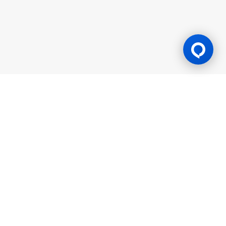
Lesen Permainan
BK8 diuruskan oleh Mettlemind Tech Ltd., nombor pendaftaran:
15779, dengan alamat berdaftar di Hamchako, Mutsamudu,
Pulau Autonomi Anjouan, Kesatuan Comoros. BK8 berlesen dan
dikawal selia oleh Kerajaan Pulau Autonomi Anjouan, Kesatuan